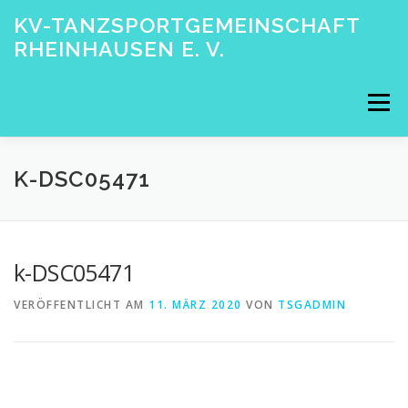
Zum
KV-TANZSPORTGEMEINSCHAFT
Inhalt
RHEINHAUSEN E. V.
springen
Menü
STARTSEITE
DER VEREIN
TANZFORMATIONEN
K-DSC05471
SPONSORING
DATENSCHUTZ
k-DSC05471
VERÖFFENTLICHT AM
11. MÄRZ 2020
VON
TSGADMIN